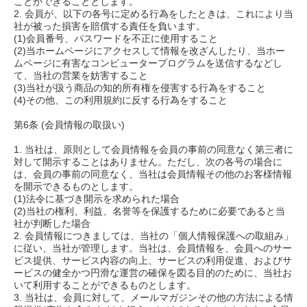
ことができることとします。
2. 会員が、以下の各号に定める行為をしたときは、これにより当
社が被った損害を賠償する責任を負います。
(1)会員番号、パスワードを不正に使用すること
(2)当ホームページにアクセスして情報を改ざんしたり、当ホー
ムページに有害なコンピュータープログラムを送信するなどし
て、当社の営業を妨害すること
(3)当社が扱う商品の知的所有権を侵害する行為をすること
(4)その他、この利用規約に反する行為をすること
第6条 (会員情報の取扱い)
1. 当社は、原則として会員情報を会員の事前の同意なく第三者に
対して開示することはありません。ただし、次の各号の場合に
は、会員の事前の同意なく、当社は会員情報その他のお客様情報
を開示できるものとします。
(1)法令に基づき開示を求められた場合
(2)当社の権利、利益、名誉等を保護するために必要であると当
社が判断した場合
2. 会員情報につきましては、当社の「個人情報保護への取組み」
に従い、当社が管理します。当社は、会員情報を、会員へのサー
ビス提供、サービス内容の向上、サービスの利用促進、およびサ
ービスの健全かつ円滑な運営の確保を図る目的のために、当社お
いて利用することができるものとします。
3. 当社は、会員に対して、メールマガジンその他の方法による情