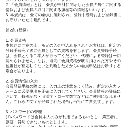
2. 「会員情報」とは、会員が当社に開示した会員の属性に関する
情報および会員の取引に関する履歴等の情報をいいます。
3. 本規約は、全ての会員に適用され、登録手続時および登録後に
お守りいただく規約です。
第2条 (登録)
1. 会員資格
本規約に同意の上、所定の入会申込みをされたお客様は、所定の
登録手続完了後に会員としての資格を有します。会員登録手続
は、会員となるご本人が行ってください。代理による登録は一切
認められません。なお、過去に会員資格が取り消された方やその
他当社が相応しくないと判断した方からの会員申込はお断りする
場合があります。
2. 会員情報の入力
会員登録手続の際には、入力上の注意をよく読み、所定の入力フ
ォームに必要事項を正確に入力してください。会員情報の登録に
おいて、特殊記号・旧漢字・ローマ数字などはご使用になれませ
ん。これらの文字が登録された場合は当社にて変更致します。
3. パスワードの管理
(1)パスワードは会員本人のみが利用できるものとし、第三者に
譲渡・貸与できないものとします。