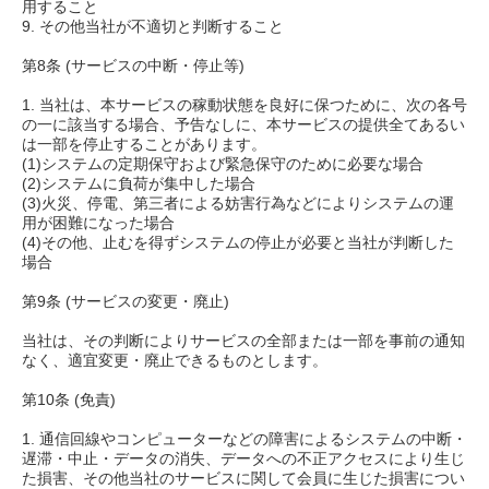
用すること
9. その他当社が不適切と判断すること
第8条 (サービスの中断・停止等)
1. 当社は、本サービスの稼動状態を良好に保つために、次の各号
の一に該当する場合、予告なしに、本サービスの提供全てあるい
は一部を停止することがあります。
(1)システムの定期保守および緊急保守のために必要な場合
(2)システムに負荷が集中した場合
(3)火災、停電、第三者による妨害行為などによりシステムの運
用が困難になった場合
(4)その他、止むを得ずシステムの停止が必要と当社が判断した
場合
第9条 (サービスの変更・廃止)
当社は、その判断によりサービスの全部または一部を事前の通知
なく、適宜変更・廃止できるものとします。
第10条 (免責)
1. 通信回線やコンピューターなどの障害によるシステムの中断・
遅滞・中止・データの消失、データへの不正アクセスにより生じ
た損害、その他当社のサービスに関して会員に生じた損害につい