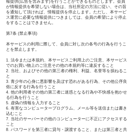
報提供(広告を含みます)を行うことができるものとします。会員
が情報提供を希望しない場合は、当社所定の方法に従い、その旨
を通知して頂ければ、情報提供を停止します。ただし、本サービ
ス運営に必要な情報提供につきましては、会員の希望により停止
をすることはできません。
第7条 (禁止事項)
本サービスの利用に際して、会員に対し次の各号の行為を行うこ
とを禁止します。
1. 法令または本規約、本サービスご利用上のご注意、本サービス
でのお買い物上のご注意その他の本規約等に違反すること
2. 当社、およびその他の第三者の権利、利益、名誉等を損ねるこ
と
3. 青少年の心身に悪影響を及ぼす恐れがある行為、その他公序良
俗に反する行為を行うこと
4. 他の利用者その他の第三者に迷惑となる行為や不快感を抱かせ
る行為を行うこと
5. 虚偽の情報を入力すること
6. 有害なコンピュータープログラム、メール等を送信または書き
込むこと
7. 当社のサーバーその他のコンピューターに不正にアクセスする
こと
8. パスワードを第三者に貸与・譲渡すること、または第三者と共