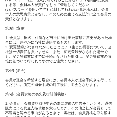
(2)パスワードは、他人に知られることがないよう定期的に変更
する等、会員本人が責任をもって管理してください。
(3)パスワードを用いて当社に対して行われた意思表示は、会員
本人の意思表示とみなし、そのために生じる支払等は全て会員の
責任となります。
第3条 (変更)
1. 会員は、氏名、住所など当社に届け出た事項に変更があった場
合には、速やかに当社に連絡するものとします。
2. 変更登録がなされなかったことにより生じた損害について、当
社は一切責任を負いません。また、変更登録がなされた場合で
も、変更登録前にすでに手続がなされた取引は、変更登録前の情
報に基づいて行われますのでご注意ください。
第4条 (退会)
会員が退会を希望する場合には、会員本人が退会手続きを行って
ください。所定の退会手続の終了後に、退会となります。
第5条 (会員資格の喪失及び賠償義務)
1. 会員が、会員資格取得申込の際に虚偽の申告をしたとき、通信
販売による代金支払債務を怠ったとき、その他当社が会員として
不適当と認める事由があるときは、当社は、会員資格を取り消す