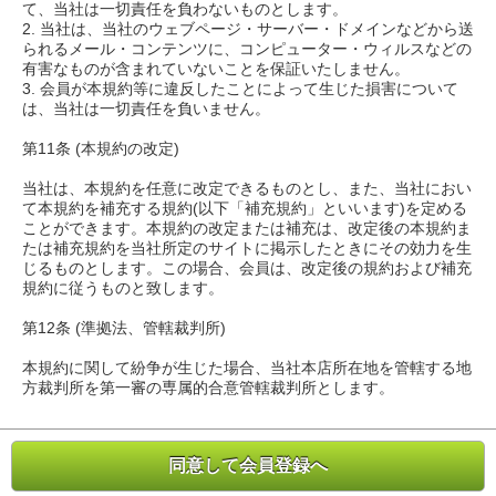
て、当社は一切責任を負わないものとします。
2. 当社は、当社のウェブページ・サーバー・ドメインなどから送
られるメール・コンテンツに、コンピューター・ウィルスなどの
有害なものが含まれていないことを保証いたしません。
3. 会員が本規約等に違反したことによって生じた損害について
は、当社は一切責任を負いません。
第11条 (本規約の改定)
当社は、本規約を任意に改定できるものとし、また、当社におい
て本規約を補充する規約(以下「補充規約」といいます)を定める
ことができます。本規約の改定または補充は、改定後の本規約ま
たは補充規約を当社所定のサイトに掲示したときにその効力を生
じるものとします。この場合、会員は、改定後の規約および補充
規約に従うものと致します。
第12条 (準拠法、管轄裁判所)
本規約に関して紛争が生じた場合、当社本店所在地を管轄する地
方裁判所を第一審の専属的合意管轄裁判所とします。
同意して会員登録へ