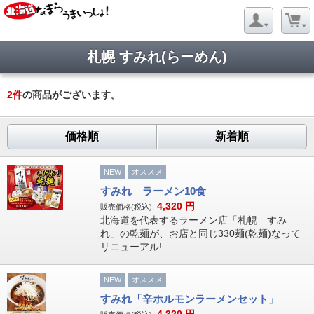
札幌 すみれ(らーめん)
2
件
の商品がございます。
価格順
新着順
NEW
オススメ
すみれ ラーメン10食
4,320
円
販売価格(税込):
北海道を代表するラーメン店「札幌 すみ
れ」の乾麺が、お店と同じ330麺(乾麺)なって
リニューアル!
NEW
オススメ
すみれ「辛ホルモンラーメンセット」