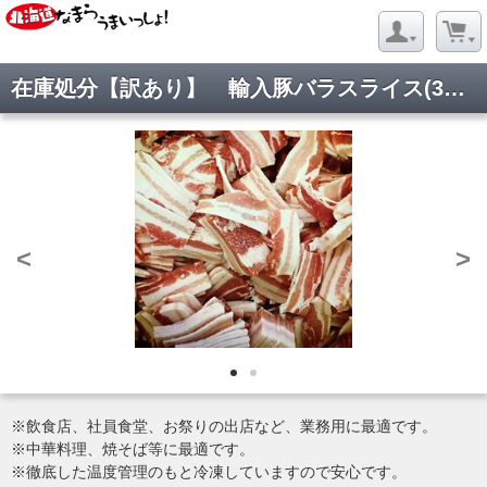
在庫処分【訳あり】 輸入豚バラスライス(3ミリ) 業務用 5Kg入り 冷凍
<
>
※飲食店、社員食堂、お祭りの出店など、業務用に最適です。
※中華料理、焼そば等に最適です。
※徹底した温度管理のもと冷凍していますので安心です。